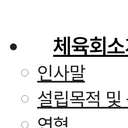
콘
텐
츠
로
건
체육회소
너
뛰
기
인사말
설립목적 및
연혁