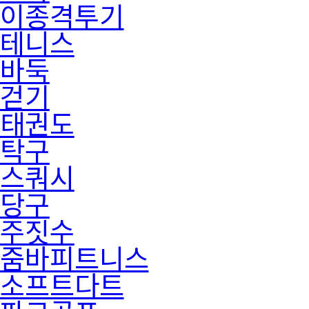
이종격투기
테니스
바둑
걷기
태권도
탁구
스쿼시
당구
주짓수
줌바피트니스
소프트다트