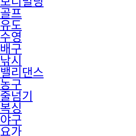
보디빌딩
골프
유도
수영
배구
낚시
밸리댄스
농구
줄넘기
복싱
야구
요가