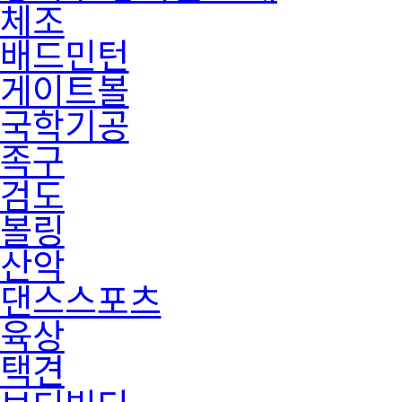
체조
배드민턴
게이트볼
국학기공
족구
검도
볼링
산악
댄스스포츠
육상
택견