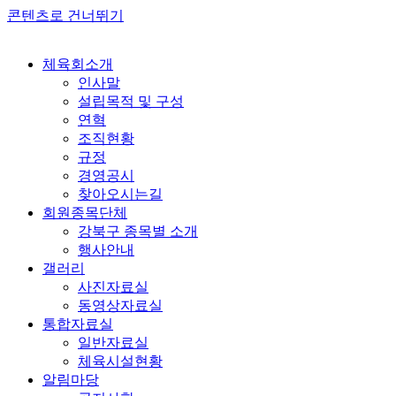
콘텐츠로 건너뛰기
체육회소개
인사말
설립목적 및 구성
연혁
조직현황
규정
경영공시
찾아오시는길
회원종목단체
강북구 종목별 소개
행사안내
갤러리
사진자료실
동영상자료실
통합자료실
일반자료실
체육시설현황
알림마당