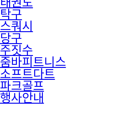
태권도
탁구
스쿼시
당구
주짓수
줌바피트니스
소프트다트
파크골프
행사안내