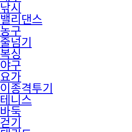
낚시
밸리댄스
농구
줄넘기
복싱
야구
요가
이종격투기
테니스
바둑
걷기