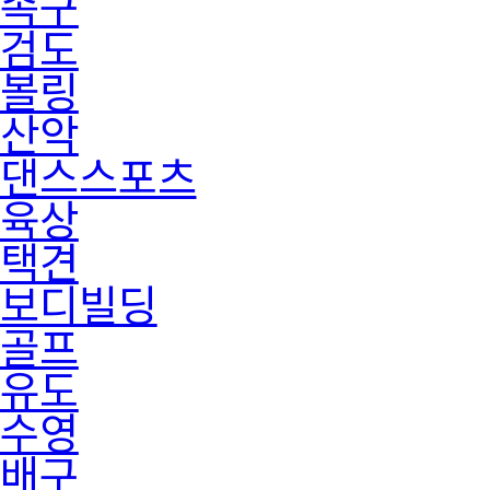
족구
검도
볼링
산악
댄스스포츠
육상
택견
보디빌딩
골프
유도
수영
배구