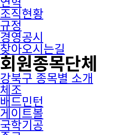
연혁
조직현황
규정
경영공시
찾아오시는길
회원종목단체
강북구 종목별 소개
체조
배드민턴
게이트볼
국학기공