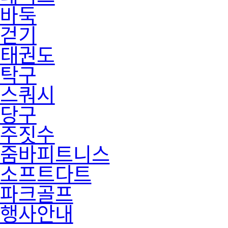
바둑
걷기
태권도
탁구
스쿼시
당구
주짓수
줌바피트니스
소프트다트
파크골프
행사안내