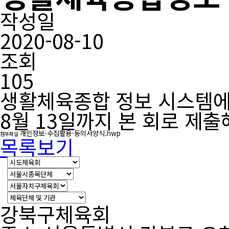
작성일
2020-08-10
조회
105
생활체육종합 정보 시스템에
8월 13일까지 본 회로 제
개인정보-수집활용-동의서양식.hwp
첨부파일
목록보기
강북구체육회