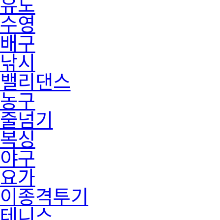
유도
수영
배구
낚시
밸리댄스
농구
줄넘기
복싱
야구
요가
이종격투기
테니스