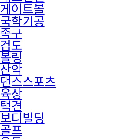
게이트볼
국학기공
족구
검도
볼링
산악
댄스스포츠
육상
택견
보디빌딩
골프